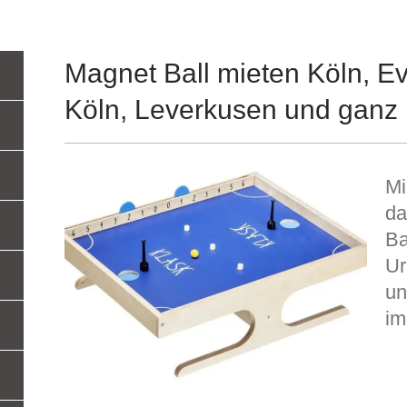
Magnet Ball mieten Köln, Ev
Köln, Leverkusen und gan
Mi
da
Ba
Ur
un
im