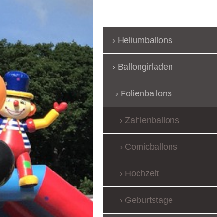
Heliumballons
Ballongirladen
Folienballons
Zahlenballons
Comicballons
Hochzeit
Geburtstage