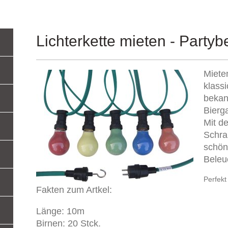
Lichterkette mieten - Party
Miete
klass
bekan
Bierg
Mit d
Schra
schön
Beleu
Perfekt
Fakten zum Artkel:
Länge: 10m
Birnen: 20 Stck.