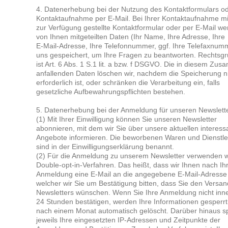
4. Daten­er­he­bung bei der Nut­zung des Kon­takt­for­mu­lars o
Kon­takt­auf­nah­me per E-Mail. Bei Ihrer Kon­takt­auf­nah­me 
zur Ver­fü­gung gestell­te Kon­takt­for­mu­lar oder per E-Mail we
von Ihnen mit­ge­teil­ten Daten (Ihr Name, Ihre Adres­se, Ihre
E-Mail-Adres­se, Ihre Tele­fon­num­mer, ggf. Ihre Tele­fax­num
uns gespei­chert, um Ihre Fra­gen zu beant­wor­ten. Rechts­gr
ist Art. 6 Abs. 1 S.1 lit. a bzw. f DSGVO. Die in die­sem Zu
anfal­len­den Daten löschen wir, nach­dem die Spei­che­rung 
erfor­der­lich ist, oder schrän­ken die Ver­ar­bei­tung ein, falls
gesetz­li­che Auf­be­wah­rungs­pflich­ten bestehen.
5. Daten­er­he­bung bei der Anmel­dung für unse­ren News­let­t
(1) Mit Ihrer Ein­wil­li­gung kön­nen Sie unse­ren News­let­ter
abon­nie­ren, mit dem wir Sie über unse­re aktu­el­len inter­es­s
Ange­bo­te infor­mie­ren. Die bewor­be­nen Waren und Dienst­le
sind in der Ein­wil­li­gungs­er­klä­rung benannt.
(2) Für die Anmel­dung zu unse­rem News­let­ter ver­wen­den 
Dou­ble-opt-in-Ver­fah­ren. Das heißt, dass wir Ihnen nach Ih
Anmel­dung eine E-Mail an die ange­ge­be­ne E-Mail-Adres­se 
wel­cher wir Sie um Bestä­ti­gung bit­ten, dass Sie den Ver­sa
News­let­ters wün­schen. Wenn Sie Ihre Anmel­dung nicht inne
24 Stun­den bestä­ti­gen, wer­den Ihre Infor­ma­tio­nen gesperr
nach einem Monat auto­ma­tisch gelöscht. Dar­über hin­aus sp
jeweils Ihre ein­ge­setz­ten IP-Adres­sen und Zeit­punk­te der