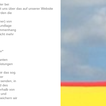
der bei
mit uns über das auf unse­rer Web­site
r­den die
­mer) von
und­la­ge
sam­men­hang
nicht mehr
er*
an­ten
is­tun­gen
wir das sog.
rer
sen­den, in
nd des
r­halb von
t und
ei­chern wir