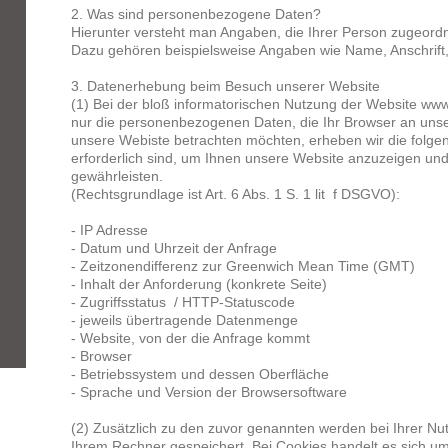
2. Was sind personenbezogene Daten?
Hierunter versteht man Angaben, die Ihrer Person zugeor
Dazu gehören beispielsweise Angaben wie Name, Anschrift
3. Datenerhebung beim Besuch unserer Website
(1) Bei der bloß informatorischen Nutzung der Website ww
nur die personenbezogenen Daten, die Ihr Browser an unse
unsere Webiste betrachten möchten, erheben wir die folgen
erforderlich sind, um Ihnen unsere Website anzuzeigen und d
gewährleisten.
(Rechtsgrundlage ist Art. 6 Abs. 1 S. 1 lit f DSGVO):
- IP Adresse
- Datum und Uhrzeit der Anfrage
- Zeitzonendifferenz zur Greenwich Mean Time (GMT)
- Inhalt der Anforderung (konkrete Seite)
- Zugriffsstatus / HTTP-Statuscode
- jeweils übertragende Datenmenge
- Website, von der die Anfrage kommt
- Browser
- Betriebssystem und dessen Oberfläche
- Sprache und Version der Browsersoftware
(2) Zusätzlich zu den zuvor genannten werden bei Ihrer N
Ihrem Rechner gespeichert. Bei Cookies handelt es sich um 