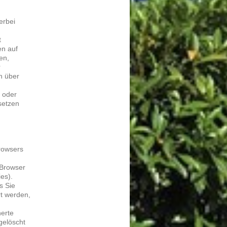
er­bei
t
en auf
ren,
r
en über
n oder
set­zen
row­sers
 Brow­ser
ies).
ls Sie
t wer­den,
er­te
 gelöscht