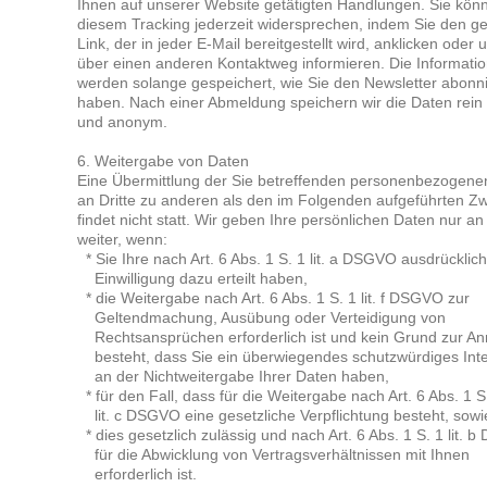
Ihnen auf unse­rer Web­site getä­tig­ten Hand­lun­gen. Sie kön
die­sem Tracking jeder­zeit wider­spre­chen, indem Sie den ge
Link, der in jeder E-Mail bereit­ge­stellt wird, ankli­cken oder 
über einen ande­ren Kon­takt­weg infor­mie­ren. Die Infor­ma­tio
wer­den solan­ge gespei­chert, wie Sie den News­let­ter abon­n
haben. Nach einer Abmel­dung spei­chern wir die Daten rein st
und anonym.
6. Wei­ter­ga­be von Daten
Eine Über­mitt­lung der Sie betref­fen­den per­so­nen­be­zo­ge­
an Drit­te zu ande­ren als den im Fol­gen­den auf­ge­führ­ten Z
fin­det nicht statt. Wir geben Ihre per­sön­li­chen Daten nur an 
wei­ter, wenn:
* Sie Ihre nach Art. 6 Abs. 1 S. 1 lit. a DSGVO aus­drück­li­c
Ein­wil­li­gung dazu erteilt haben,
* die Wei­ter­ga­be nach Art. 6 Abs. 1 S. 1 lit. f DSGVO zur
Gel­tend­ma­chung, Aus­übung oder Ver­tei­di­gung von
Rechts­an­sprü­chen erfor­der­lich ist und kein Grund zur A
besteht, dass Sie ein über­wie­gen­des schutz­wür­di­ges Inte
an der Nicht­wei­ter­ga­be Ihrer Daten haben,
* für den Fall, dass für die Wei­ter­ga­be nach Art. 6 Abs. 1 S
lit. c DSGVO eine gesetz­li­che Ver­pflich­tung besteht, sowi
* dies gesetz­lich zuläs­sig und nach Art. 6 Abs. 1 S. 1 lit.
für die Abwick­lung von Ver­trags­ver­hält­nis­sen mit Ihnen
erfor­der­lich ist.