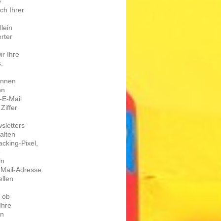
e
ch Ihrer
llein
r­ter
ir Ihre
.
ön­nen
en
r-E-Mail
Zif­fer
­let­ters
al­ten
acking-Pixel,
e
in
-Mail-Adres­se
l­len
, ob
Ihre
on