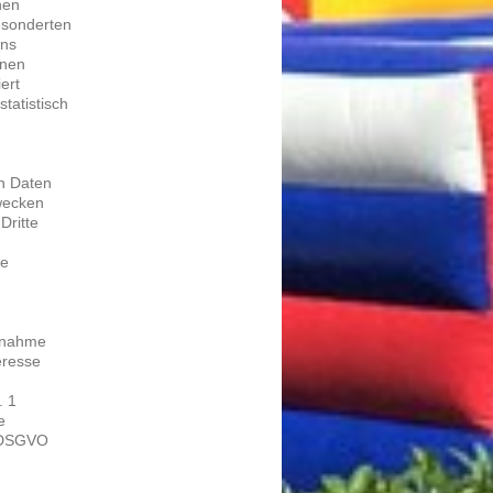
­nen
son­der­ten
uns
­nen
iert
a­tis­tisch
nen Daten
we­cken
Drit­te
he
nnah­me
r­es­se
. 1
e
 b DSGVO