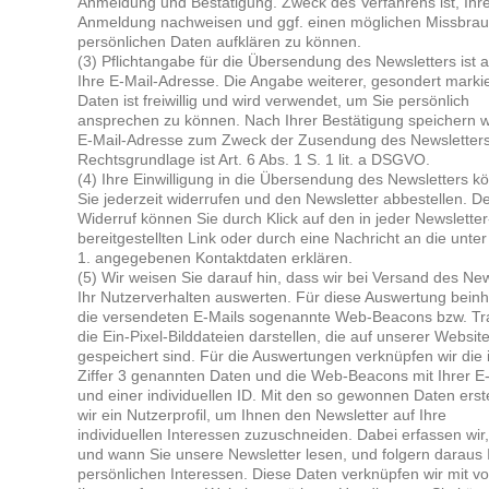
Anmel­dung und Bestä­ti­gung. Zweck des Ver­fah­rens ist, Ihr
Anmel­dung nach­wei­sen und ggf. einen mög­li­chen Miss­brau
per­sön­li­chen Daten auf­klä­ren zu kön­nen.
(3) Pflicht­an­ga­be für die Über­sen­dung des News­let­ters ist a
Ihre E-Mail-Adres­se. Die Anga­be wei­te­rer, geson­dert mar­kie
Daten ist frei­wil­lig und wird ver­wen­det, um Sie per­sön­lich
anspre­chen zu kön­nen. Nach Ihrer Bestä­ti­gung spei­chern w
E-Mail-Adres­se zum Zweck der Zusen­dung des News­let­ters
Rechts­grund­la­ge ist Art. 6 Abs. 1 S. 1 lit. a DSGVO.
(4) Ihre Ein­wil­li­gung in die Über­sen­dung des News­let­ters k
Sie jeder­zeit wider­ru­fen und den News­let­ter abbe­stel­len. D
Wider­ruf kön­nen Sie durch Klick auf den in jeder News­let­te
bereit­ge­stell­ten Link oder durch eine Nach­richt an die unter 
1. ange­ge­be­nen Kon­takt­da­ten erklä­ren.
(5) Wir wei­sen Sie dar­auf hin, dass wir bei Ver­sand des News
Ihr Nut­zer­ver­hal­ten aus­wer­ten. Für die­se Aus­wer­tung beinh
die ver­sen­de­ten E-Mails soge­nann­te Web-Beacons bzw. Tr
die Ein-Pixel-Bild­da­tei­en dar­stel­len, die auf unse­rer Web­sit
gespei­chert sind. Für die Aus­wer­tun­gen ver­knüp­fen wir die 
Zif­fer 3 genann­ten Daten und die Web-Beacons mit Ihrer E
und einer indi­vi­du­el­len ID. Mit den so gewon­nen Daten erste
wir ein Nut­zer­pro­fil, um Ihnen den News­let­ter auf Ihre
indi­vi­du­el­len Inter­es­sen zuzu­schnei­den. Dabei erfas­sen wir
und wann Sie unse­re News­let­ter lesen, und fol­gern dar­aus 
per­sön­li­chen Inter­es­sen. Die­se Daten ver­knüp­fen wir mit v