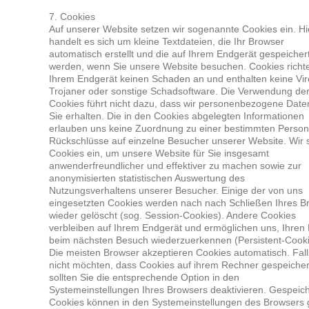
7. Coo­kies
Auf unse­rer Web­site set­zen wir soge­nann­te Coo­kies ein. Hi
han­delt es sich um klei­ne Text­da­tei­en, die Ihr Brow­ser
auto­ma­tisch erstellt und die auf Ihrem End­ge­rät gespei­cher
wer­den, wenn Sie unse­re Web­site besu­chen. Coo­kies rich­t
Ihrem End­ge­rät kei­nen Scha­den an und ent­hal­ten kei­ne Vi
Tro­ja­ner oder sons­ti­ge Schad­soft­ware. Die Ver­wen­dung de
Coo­kies führt nicht dazu, dass wir per­so­nen­be­zo­ge­ne Dat
Sie erhal­ten. Die in den Coo­kies abge­leg­ten Infor­ma­tio­nen
erlau­ben uns kei­ne Zuord­nung zu einer bestimm­ten Per­so
Rück­schlüs­se auf ein­zel­ne Besu­cher unse­rer Web­site. Wir 
Coo­kies ein, um unse­re Web­site für Sie ins­ge­samt
anwen­der­freund­li­cher und effek­ti­ver zu machen sowie zur
anony­mi­sier­ten sta­tis­ti­schen Aus­wer­tung des
Nut­zungs­ver­hal­tens unse­rer Besu­cher. Eini­ge der von uns
ein­ge­setz­ten Coo­kies wer­den nach nach Schlie­ßen Ihres B
wie­der gelöscht (sog. Ses­si­on-Coo­kies). Ande­re Coo­kies
ver­blei­ben auf Ihrem End­ge­rät und ermög­li­chen uns, Ihren
beim nächs­ten Besuch wie­der­zu­er­ken­nen (Per­sis­tent-Coo­k
Die meis­ten Brow­ser akzep­tie­ren Coo­kies auto­ma­tisch. Fal
nicht möch­ten, dass Coo­kies auf ihrem Rech­ner gespei­cher
soll­ten Sie die ent­spre­chen­de Opti­on in den
Sys­tem­ein­stel­lun­gen Ihres Brow­sers deak­ti­vie­ren. Gespei­ch
Coo­kies kön­nen in den Sys­tem­ein­stel­lun­gen des Brow­sers