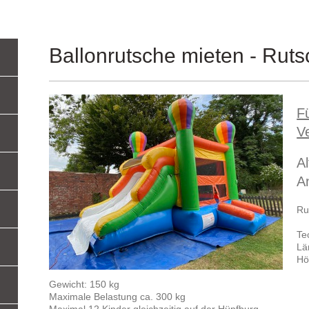
Ballonrutsche mieten - Rut
Fü
V
Al
A
Ru
Te
Lä
Hö
Gewicht: 150 kg
Maximale Belastung ca. 300 kg