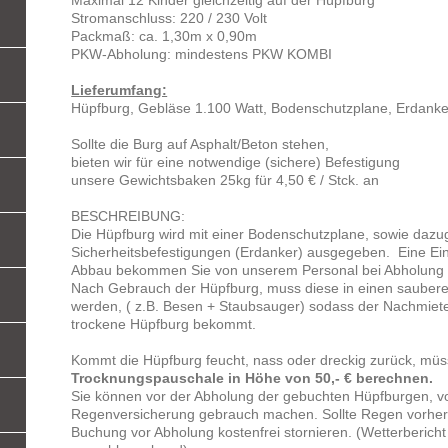
Maximal 12 Kinder gleichzeitig auf der Hüpfburg
Stromanschluss: 220 / 230 Volt
Packmaß: ca. 1,30m x 0,90m
PKW-Abholung: mindestens PKW KOMBI
Lieferumfang:
Hüpfburg, Gebläse 1.100 Watt, Bodenschutzplane, Erdanker,
Sollte die Burg auf Asphalt/Beton stehen,
bieten wir für eine notwendige (sichere) Befestigung
unsere Gewichtsbaken 25kg für 4,50 € / Stck. an
BESCHREIBUNG:
Die Hüpfburg wird mit einer Bodenschutzplane, sowie daz
Sicherheitsbefestigungen (Erdanker) ausgegeben. Eine Ein
Abbau bekommen Sie von unserem Personal bei Abholung
Nach Gebrauch der Hüpfburg, muss diese in einen sauber
werden, ( z.B. Besen + Staubsauger) sodass der Nachmiete
trockene Hüpfburg bekommt.
Kommt die Hüpfburg feucht, nass oder dreckig zurück, müss
Trocknungspauschale in Höhe von 50,- € berechnen.
Sie können vor der Abholung der gebuchten Hüpfburgen, vo
Regenversicherung gebrauch machen. Sollte Regen vorherg
Buchung vor Abholung kostenfrei stornieren. (Wetterbericht